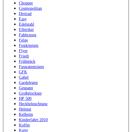
Chopper
Cosmopolitan
Dreirad
Easy
Edelstahl
Elbtriker
Fahhrzeug
Felge
Festkönigin
Flyer
Friedi
Frühstück
Fussratenträger
GFK
Gabel
Gardelegen
Gespann
Großglockner
HP 500
Heckbeleuchtung
Helmut
Kelheim
Kinderfahrt 2010
Koffer
Kutte