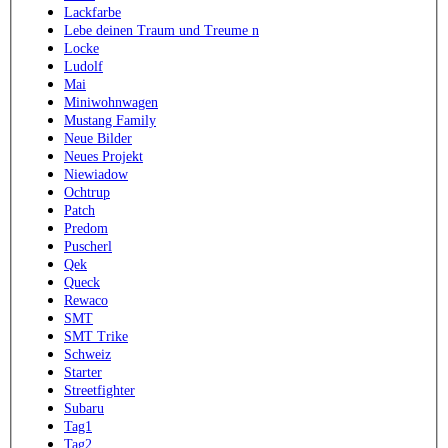
Lackfarbe
Lebe deinen Traum und Treume n
Locke
Ludolf
Mai
Miniwohnwagen
Mustang Family
Neue Bilder
Neues Projekt
Niewiadow
Ochtrup
Patch
Predom
Puscherl
Qek
Queck
Rewaco
SMT
SMT Trike
Schweiz
Starter
Streetfighter
Subaru
Tag1
Tag2