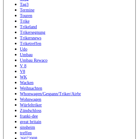
Tag3
Termine
Touren
Trike
Trikeland
Trikersegnung
Trikersnews
Triketreffen
Udo
Umbau
Umbau Rewaco
V 8
V8
WK
Wacken
Weihnachten
Whonwagen/Gespann/Triker/Airbr
Wohnwagen
Würfeltriker
Zündschloss
franki-dee
great britain
sinsheim
treffen
26072008