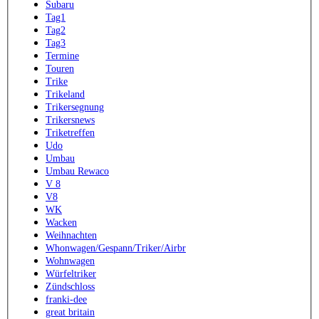
Subaru
Tag1
Tag2
Tag3
Termine
Touren
Trike
Trikeland
Trikersegnung
Trikersnews
Triketreffen
Udo
Umbau
Umbau Rewaco
V 8
V8
WK
Wacken
Weihnachten
Whonwagen/Gespann/Triker/Airbr
Wohnwagen
Würfeltriker
Zündschloss
franki-dee
great britain