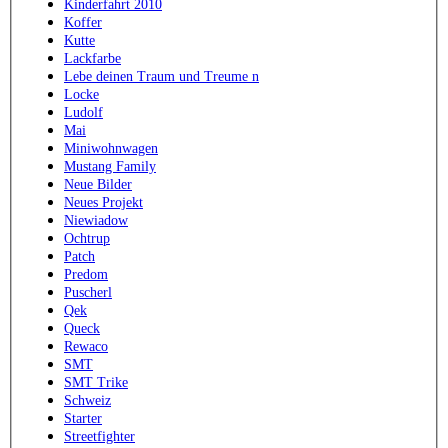
Kinderfahrt 2010
Koffer
Kutte
Lackfarbe
Lebe deinen Traum und Treume n
Locke
Ludolf
Mai
Miniwohnwagen
Mustang Family
Neue Bilder
Neues Projekt
Niewiadow
Ochtrup
Patch
Predom
Puscherl
Qek
Queck
Rewaco
SMT
SMT Trike
Schweiz
Starter
Streetfighter