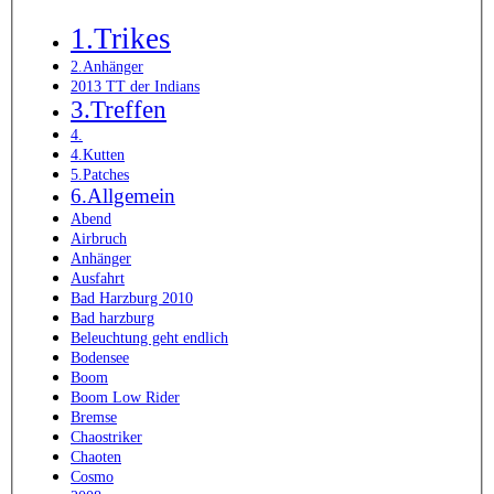
1.Trikes
2.Anhänger
2013 TT der Indians
3.Treffen
4.
4.Kutten
5.Patches
6.Allgemein
Abend
Airbruch
Anhänger
Ausfahrt
Bad Harzburg 2010
Bad harzburg
Beleuchtung geht endlich
Bodensee
Boom
Boom Low Rider
Bremse
Chaostriker
Chaoten
Cosmo