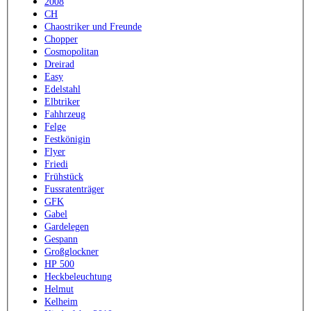
2008
CH
Chaostriker und Freunde
Chopper
Cosmopolitan
Dreirad
Easy
Edelstahl
Elbtriker
Fahhrzeug
Felge
Festkönigin
Flyer
Friedi
Frühstück
Fussratenträger
GFK
Gabel
Gardelegen
Gespann
Großglockner
HP 500
Heckbeleuchtung
Helmut
Kelheim