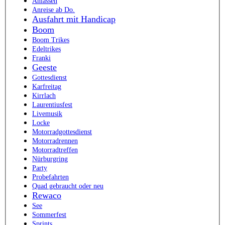
Anlassen
Anreise ab Do.
Ausfahrt mit Handicap
Boom
Boom Trikes
Edeltrikes
Franki
Geeste
Gottesdienst
Karfreitag
Kirrlach
Laurentiusfest
Livemusik
Locke
Motorradgottesdienst
Motorradrennen
Motorradtreffen
Nürburgring
Party
Probefahrten
Quad gebraucht oder neu
Rewaco
See
Sommerfest
Sprints