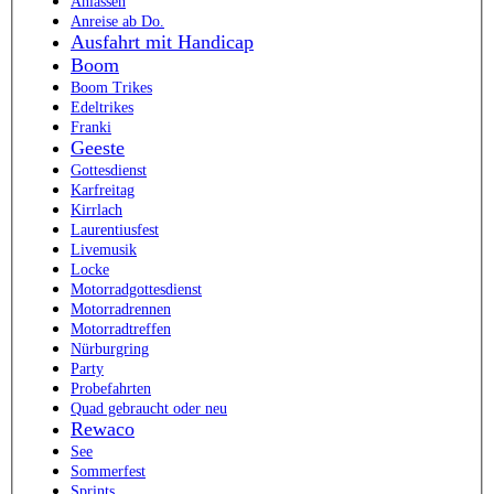
Anlassen
Anreise ab Do.
Ausfahrt mit Handicap
Boom
Boom Trikes
Edeltrikes
Franki
Geeste
Gottesdienst
Karfreitag
Kirrlach
Laurentiusfest
Livemusik
Locke
Motorradgottesdienst
Motorradrennen
Motorradtreffen
Nürburgring
Party
Probefahrten
Quad gebraucht oder neu
Rewaco
See
Sommerfest
Sprints