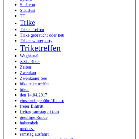
St. Leon
Stadtfest
TT
Trike
Trike Treffen
Trike gebraucht oder neu
Triker winterparty
Triketreffen
Waghäusel
XXL-Biker
Zelten
Zwenkau
Zwenkauer See
bike trike treffen
biker
den 14,04,2017
einschreibgebühr 10 euro
freier Eintritt
freitag samstag dj tom
gesellige Runde
halstenbek
medussa
samstag ausfahrt