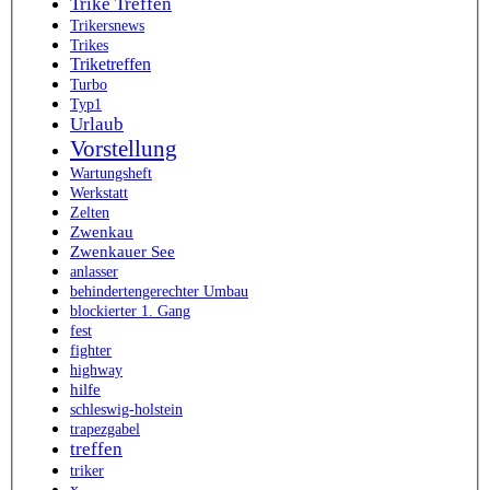
Trike Treffen
Trikersnews
Trikes
Triketreffen
Turbo
Typ1
Urlaub
Vorstellung
Wartungsheft
Werkstatt
Zelten
Zwenkau
Zwenkauer See
anlasser
behindertengerechter Umbau
blockierter 1. Gang
fest
fighter
highway
hilfe
schleswig-holstein
trapezgabel
treffen
triker
x