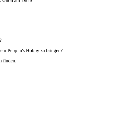
ns schon auf Dich!
?
ehr Pepp in's Hobby zu bringen?
n finden.