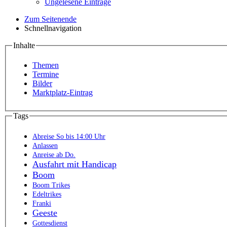
Ungelesene Einträge
Zum Seitenende
Schnellnavigation
Inhalte
Themen
Termine
Bilder
Marktplatz-Eintrag
Tags
Abreise So bis 14:00 Uhr
Anlassen
Anreise ab Do.
Ausfahrt mit Handicap
Boom
Boom Trikes
Edeltrikes
Franki
Geeste
Gottesdienst