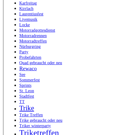
Karfreitag
Kirrlach
Laurentiusfest
Livemusik
Locke
Motorradgottesdienst
Motorradrennen
Motorradtreffen
Nürburgring
Party
Probefahrten
Quad gebraucht oder neu
Rewaco
See
Sommerfest
Sprints
St. Leon
Stadtfest
TT
Trike
Trike Treffen
Trike gebraucht oder neu
Triker winterparty
Triketreffen