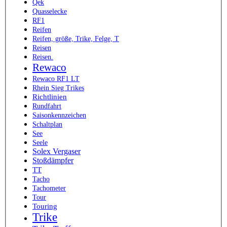
Qek
Quasselecke
RF1
Reifen
Reifen, größe, Trike, Felge, T
Reisen
Reisen.
Rewaco
Rewaco RF1 LT
Rhein Sieg Trikes
Richtlinien
Rundfahrt
Saisonkennzeichen
Schaltplan
See
Seele
Solex Vergaser
Stoßdämpfer
TT
Tacho
Tachometer
Tour
Touring
Trike